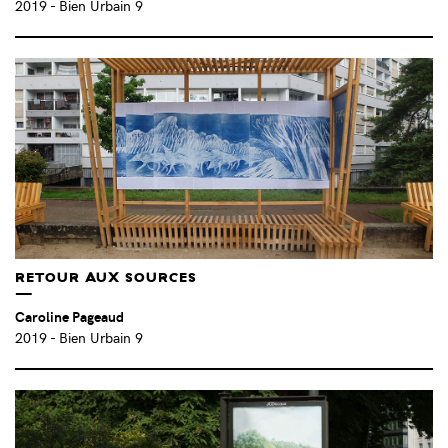
2019
- Bien Urbain 9
JULIEN FARGETTON (FR)
(2)
KOMPLEX KAPHARNAÜM (FR)
(1)
LA FOLIE KILOMÈTRE (FR)
(3)
LAURA TISSERAND (FR)
(11)
LAURENT LACOTTE (FR)
(3)
LEBREL (ES)
(4)
LENA BRISSONI (FR)
(3)
LÉO GALLO (FR)
(1)
LÉONIE DUMAS (FR)
(1)
LES FRÈRES RIPOULAIN (FR)
(3)
RETOUR AUX SOURCES
LINA DEBBICHE (FR)
(1)
LN SURFIL (FR)
(5)
Caroline Pageaud
LOLO Y SOSAKU (ES/JP)
(5)
2019
- Bien Urbain 9
LOU AMOROS AUGUSTIN (FR)
(1)
LUCE (ES)
(6)
LUCY MCLAUCHLAN (UK)
(3)
LUZ INTERRUPTUS (ES)
(1)