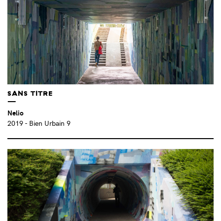
BENEDETTO BUFALINO (FR)
(2)
BLA+ (FR)
(3)
BOTÉDESÎLES (FR)
(1)
BRAD DOWNEY (US)
(5)
BRAD TROEMEL (US)
(1)
CABANON VERTICAL (FR)
(1)
CAMILLE BONDON (FR)
(1)
SANS TITRE
CAMILLE LAMBLOT (FR)
(1)
Nelio
CAMILLE TOURNEUX ET CHRISTOPHE AUBERTIN (FR)
(3)
2019
- Bien Urbain 9
CAROLE DOUILLARD (FR)
(1)
CAROLE KARLEN-RENAHY (FR)
(1)
CAROLINE AMOROS (FR)
(1)
CAROLINE PAGEAUD (FR)
(1)
CHARLOTTE BELTZUNG (FR)
(2)
CHRISTIAN EISENBERGER (AT)
(1)
CHRISTINA KUBISCH (DE)
(1)
CHUGLU (FR)
(2)