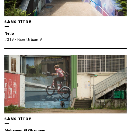
CIE LA MÉANDRE (FR)
(2)
CIE SPINA (FR)
(1)
CLAIRE MONRIBOT & LAURA TISSERAND (FR)
(1)
SANS TITRE
CLAUDE BLO RICCI (FR)
(1)
Nelio
CLÉMENCE SEILLES (FR)
(2)
2019
- Bien Urbain 9
CLÉMENT RICHEM (FR)
(1)
CLUB SUPERETTE (FR)
(1)
COCO BERGHOLM (ALL)
(2)
COLLECTIF BIM (FR)
(3)
COLLECTIF ETMOIETMOIETMOI (FR)
(1)
COLLECTIF HOBO (FR)
(1)
CONSTRUCTLAB (FR/CH)
(5)
COUCH (JPN)
(1)
CYNTHIA MONTIER (FR)
(1)
CYOP & KAF (IT)
(4)
SANS TITRE
CYPRIEN DESREZ (FR)
(3)
DANIEL MUÑOZ / SAN (ES)
(4)
Mohamed El Ghacham