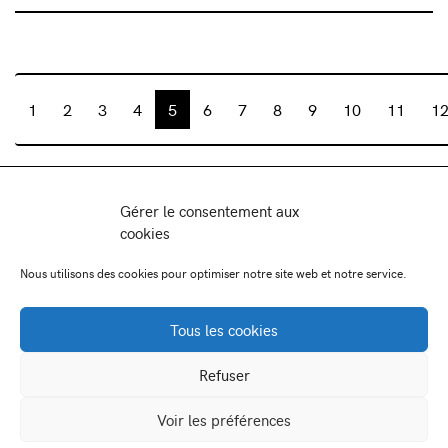
1
2
3
4
5
6
7
8
9
10
11
1
Association Juste Ici
Gérer le consentement aux
Friche Artistique de Besançon
cookies
10 av de Chardonnet
25000 Besançon
Nous utilisons des cookies pour optimiser notre site web et notre service.
-
-
Facebook
Instagram
Viméo
Tous les cookies
Newsletter:
Refuser
contact@juste-ici.fr
Voir les préférences
Mentions légales
Partenaires
Crédits photos
Pack presse
Plan du site