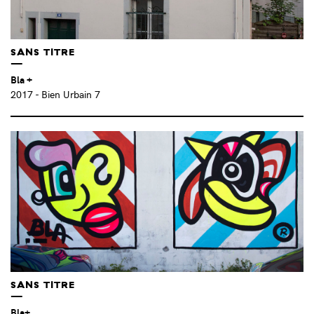
CIE LA MÉANDRE (FR)
(2)
CIE SPINA (FR)
(1)
CLAIRE MONRIBOT & LAURA TISSERAND (FR)
(1)
SANS TITRE
CLAUDE BLO RICCI (FR)
(1)
Bla +
CLÉMENCE SEILLES (FR)
(2)
2017
- Bien Urbain 7
CLÉMENT RICHEM (FR)
(1)
CLUB SUPERETTE (FR)
(1)
COCO BERGHOLM (ALL)
(2)
COLLECTIF BIM (FR)
(3)
COLLECTIF ETMOIETMOIETMOI (FR)
(1)
COLLECTIF HOBO (FR)
(1)
CONSTRUCTLAB (FR/CH)
(5)
COUCH (JPN)
(1)
CYNTHIA MONTIER (FR)
(1)
CYOP & KAF (IT)
(4)
SANS TITRE
CYPRIEN DESREZ (FR)
(3)
DANIEL MUÑOZ / SAN (ES)
(4)
Bla+