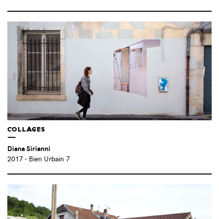
PASTEL – FRANCISCO DIAZ (AR)
(2)
PIERRE-LAURENT CASSIÈRE (FR)
(1)
QUENTIN COUSSIRAT (FR)
(2)
QUILLOGRAMA (IT)
(1)
REGINALD O’NEAL (L.E.O)
(1)
REGINALD O’NEAL (US)
(1)
REMED (FR)
(2)
RENAUD VIGOURT (FR)
(1)
RIKY KIWY (IT)
(1)
ROSALIE PIRAS (FR)
(2)
ROUGE (FR)
(1)
COLLAGES
SAATURN (FR)
(1)
Diana Sirianni
SALOMÉ BARAËR (FR)
(2)
2017
- Bien Urbain 7
SAM3 (ES)
(8)
SANTIAGO SIERRA (ES)
(1)
SASHA KURMAZ (UA)
(3)
SEHER (MX)
(1)
SIMON BERNHEIM (FR)
(1)