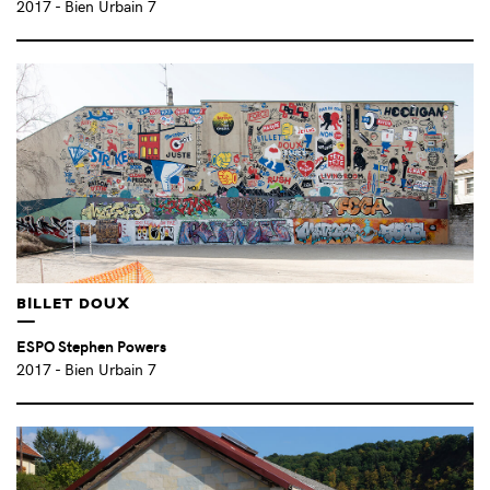
2017
- Bien Urbain 7
JULIEN FARGETTON (FR)
(2)
KOMPLEX KAPHARNAÜM (FR)
(1)
LA FOLIE KILOMÈTRE (FR)
(3)
LAURA TISSERAND (FR)
(11)
LAURENT LACOTTE (FR)
(3)
LEBREL (ES)
(4)
LENA BRISSONI (FR)
(3)
LÉO GALLO (FR)
(1)
LÉONIE DUMAS (FR)
(1)
LES FRÈRES RIPOULAIN (FR)
(3)
BILLET DOUX
LINA DEBBICHE (FR)
(1)
LN SURFIL (FR)
(5)
ESPO Stephen Powers
LOLO Y SOSAKU (ES/JP)
(5)
2017
- Bien Urbain 7
LOU AMOROS AUGUSTIN (FR)
(1)
LUCE (ES)
(6)
LUCY MCLAUCHLAN (UK)
(3)
LUZ INTERRUPTUS (ES)
(1)