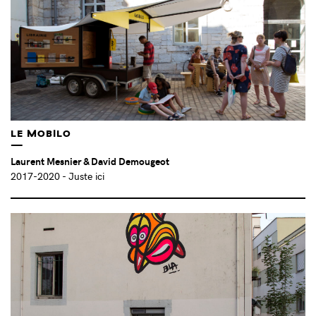
BENEDETTO BUFALINO (FR)
(2)
BLA+ (FR)
(3)
BOTÉDESÎLES (FR)
(1)
BRAD DOWNEY (US)
(5)
BRAD TROEMEL (US)
(1)
CABANON VERTICAL (FR)
(1)
CAMILLE BONDON (FR)
(1)
LE MOBILO
CAMILLE LAMBLOT (FR)
(1)
Laurent Mesnier & David Demougeot
CAMILLE TOURNEUX ET CHRISTOPHE AUBERTIN (FR)
(3)
2017-2020
- Juste ici
CAROLE DOUILLARD (FR)
(1)
CAROLE KARLEN-RENAHY (FR)
(1)
CAROLINE AMOROS (FR)
(1)
CAROLINE PAGEAUD (FR)
(1)
CHARLOTTE BELTZUNG (FR)
(2)
CHRISTIAN EISENBERGER (AT)
(1)
CHRISTINA KUBISCH (DE)
(1)
CHUGLU (FR)
(2)