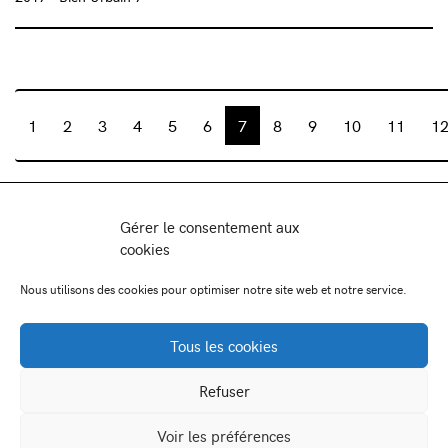
1
2
3
4
5
6
7
8
9
10
11
1
Association Juste Ici
Gérer le consentement aux
Friche Artistique de Besançon
cookies
10 av de Chardonnet
25000 Besançon
Nous utilisons des cookies pour optimiser notre site web et notre service.
-
-
Facebook
Instagram
Viméo
Tous les cookies
Newsletter:
Refuser
contact@juste-ici.fr
Voir les préférences