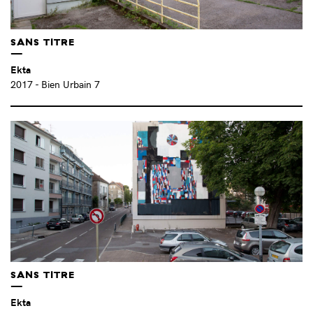
HYURO (ES)
(7)
ICI L'ONDE (FR)
(1)
SANS TITRE
ICY & SOT (US)
(1)
Ekta
IGOR PONOSOV (RU)
(1)
2017
- Bien Urbain 7
INFLUENZA – JEROEN JONGELEEN (NL)
(3)
ISAURO HUIZAR (MX)
(8)
JAN VORMANN (ALL)
(2)
JAZ – FRANCO FASOLI (AR)
(2)
JAZOO YANG (KR)
(3)
JÉRÔME ABEL (FR)
(1)
JEROME FINO (FR)
(1)
JIEM (FR)
(2)
JOHN FEKNER (US)
(1)
JORDAN SEILER (US)
(4)
JU HYUN LEE (FR)
(11)
SANS TITRE
JULIE MÉLIN (FR)
(1)
Ekta
JULIEN BERTHIER (FR)
(1)