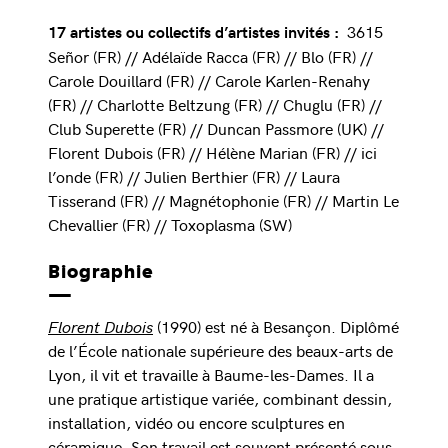
3615
17 artistes ou collectifs d’artistes invités :
Señor (FR) // Adélaïde Racca (FR) // Blo (FR) //
Carole Douillard (FR) // Carole Karlen-Renahy
(FR) // Charlotte Beltzung (FR) // Chuglu (FR) //
Club Superette (FR) // Duncan Passmore (UK) //
Florent Dubois (FR) // Hélène Marian (FR) // ici
l’onde (FR) // Julien Berthier (FR) // Laura
Tisserand (FR) // Magnétophonie (FR) // Martin Le
Chevallier (FR) // Toxoplasma (SW)
Biographie
Florent Dubois
(1990) est né à Besançon. Diplômé
de l’École nationale supérieure des beaux-arts de
Lyon, il vit et travaille à Baume-les-Dames. Il a
une pratique artistique variée, combinant dessin,
installation, vidéo ou encore sculptures en
céramique. Son travail est souvent présenté sous