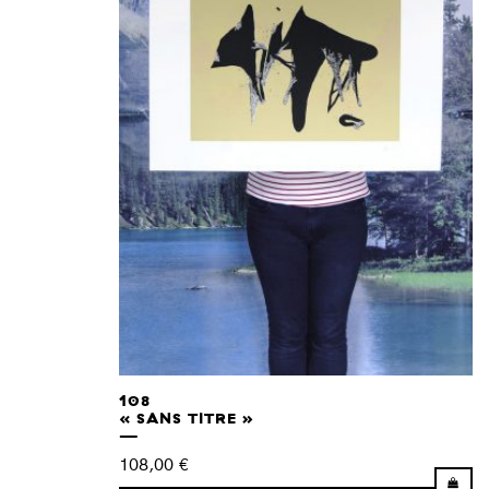
108
« SANS TITRE »
108,00
€