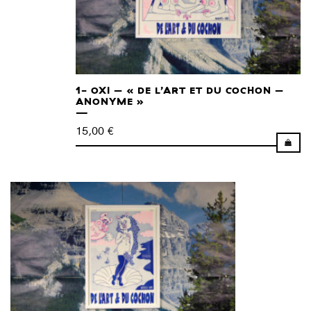
1- OXI – « DE L’ART ET DU COCHON –
ANONYME »
15,00
€