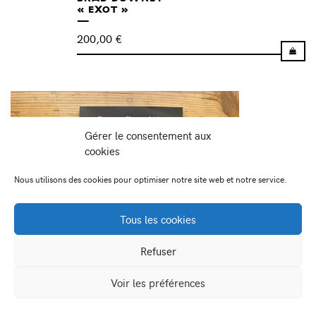
« EXOT »
200,00
€
Gérer le consentement aux
cookies
Nous utilisons des cookies pour optimiser notre site web et notre service.
Tous les cookies
Refuser
CÉCILE CLOUTOUR – DAVID DEMOUGEOT
Voir les préférences
– SOPHIE MONTEL (DIR.) – EXPOSER
L’ART URBAIN