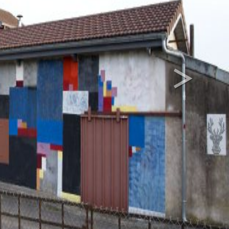
>
Next