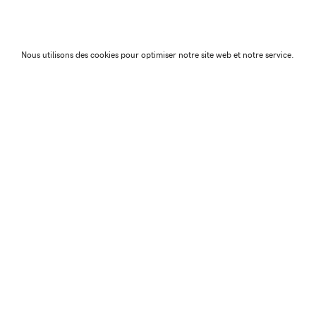
Merci encore à la Ferme des Vaîtes pour leur accueil !
Nous utilisons des cookies pour optimiser notre site web et notre service.
← Article précéd
Association Juste Ici
Friche Artistique de Besanç
10 av de Chardonnet
25000 Besançon