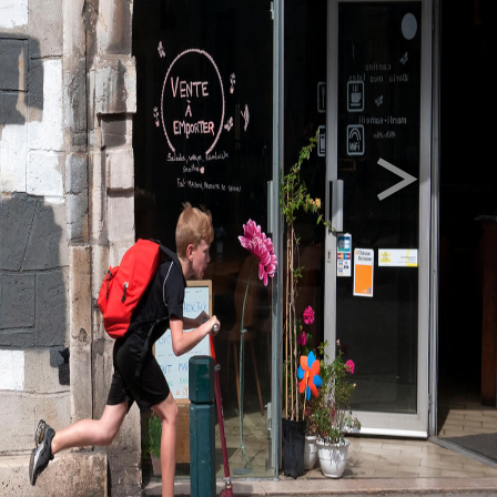
>
Next