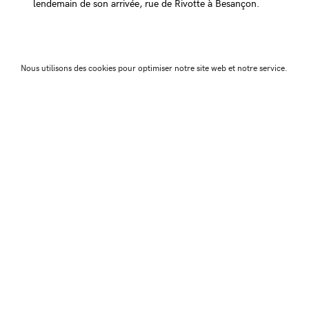
lendemain de son arrivée, rue de Rivotte à Besançon.
Nous utilisons des cookies pour optimiser notre site web et notre service.
← Article précéd
Association Juste Ici
Friche Artistique de Besanç