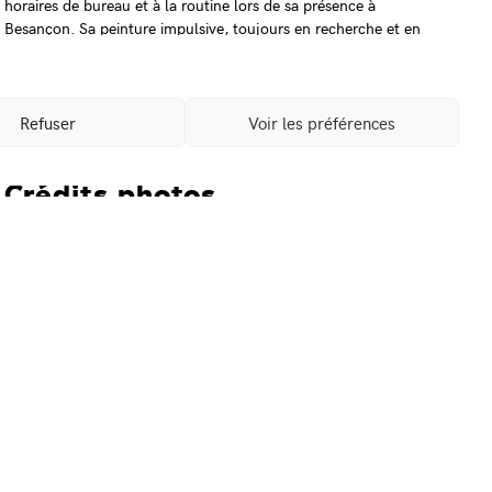
horaires de bureau et à la routine lors de sa présence à
Besançon. Sa peinture impulsive, toujours en recherche et en
danger, mais aussi sa vision de la rue ou d’un quartier,
l’amènent à collaborer avec des artisans et des amateurs, pour
réaliser des installations, peindre des petits murs, rendre
compte d’un temps à Besançon à travers une production
Refuser
Voir les préférences
intense.
Crédits photos
Élisa Murcia-Artengo
rticle suivant →
Mentions légales
Partenaires