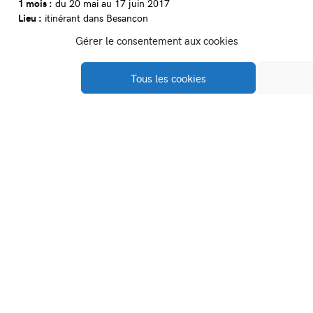
1 mois :
du 20 mai au 17 juin 2017
Lieu :
itinérant dans Besançon
Artiste associé :
OX (FR)
Gérer le consentement aux cookies
13 artistes invité.e.s :
Alias Ipin (FR), Bla+ (FR), Ekta (SWE),
Ericailcane (IT), ESPO Stephen Powers (US), Sasha Kurmaz
(UA), Jordan Seiler (US), Diana Sirianni (IT), Cie Spina (IT), LN
Tous les cookies
Surfil (FR), OX (FR), Olivier Toulemonde (FR), The Wa (FR)
ent
A
-
-
Facebook
Instagram
Viméo
on