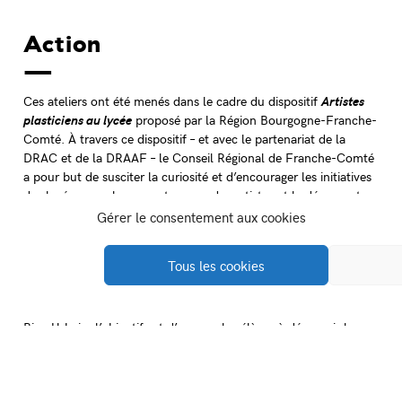
Action
Ces ateliers ont été menés dans le cadre du dispositif
Artistes
plasticiens au lycée
proposé par la Région Bourgogne-Franche-
Comté. À travers ce dispositif – et avec le partenariat de la
DRAC et de la DRAAF – le Conseil Régional de Franche-Comté
a pour but de susciter la curiosité et d’encourager les initiatives
des lycéens par la rencontre avec des artistes et la découverte
de lieux de création et de diffusion artistique.
Gérer le consentement aux cookies
Trois démarches sont abordées lors de la résidence : la
Tous les cookies
rencontre avec une œuvre par la découverte d’un processus de
création, la pratique artistique et culturelle et la construction
d’un jugement esthétique. Ayant commencé par une visite de
Bien Urbain, l’objectif est d’amener les élèves à découvrir le
domaine des arts urbains, autant par la sensibilité que par la
pratique.