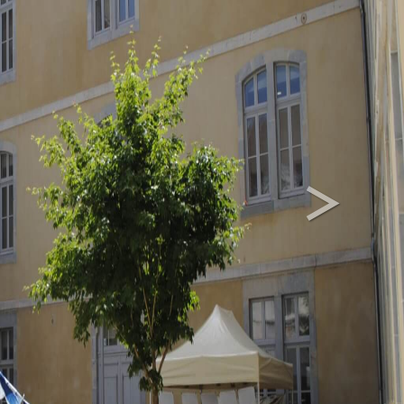
>
Next