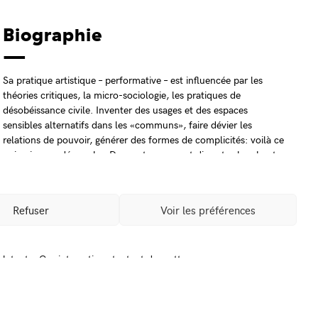
Biographie
Sa pratique artistique – performative – est influencée par les
théories critiques, la micro-sociologie, les pratiques de
désobéissance civile. Inventer des usages et des espaces
sensibles alternatifs dans les «communs», faire dévier les
relations de pouvoir, générer des formes de complicités: voilà ce
qui anime sa démarche. Des gestes souvent discrets cherchent
des points de bascule, détournent, court-circuitent, retournent.
Marianne compose des décalages ou une mise en jeu, vers une
nouvelle donne sensible. Son travail s’axe principalement sur
Refuser
Voir les préférences
des interventions
in situ
et l’écriture nourrit sa posture. Une
démarche réalisée dans l’espoir de dégager un moment de
débat, une manière de faire émerger une énergie polémique
latente. Ces interactions tentent de mettre en exergue nos
ambivalences, de relier les contraires.
Crédits photos