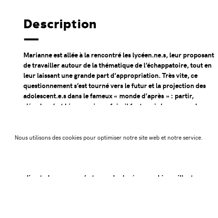
Description
Marianne est allée à la rencontré les lycéen.ne.s, leur proposant
de travailler autour de la thématique de l’échappatoire, tout en
leur laissant une grande part d’appropriation. Très vite, ce
questionnement s’est tourné vers le futur et la projection des
adolescent.e.s dans le fameux « monde d’après » : partir,
s’évader c’est bien… mais parfois, il faut avoir le courage de
rester! Comment faire face ensemble aux problématiques qui se
présente face à nous? Comment les adolescents se projettent
t’ils dans le monde qui se dessine? Quelles peuvent être leur
Nous utilisons des cookies pour optimiser notre site web et notre service.
manière de faire face à la crise écologique? Chaque classe a
développé des réponses différentes. Malgré un climat très
lourd, mélange de mal-être suite au confinement, de soucis de
climat, de guerre… c’est avec des lycéen.ne.s bienveillant.e.s,
volontaires, ayant une envie furieuse de sortir la tête de l’eau,
que Marianne a développé plusieurs projets artistiques.