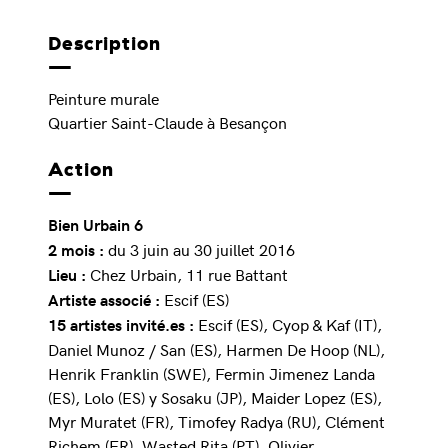
Description
Peinture murale
Quartier Saint-Claude à Besançon
Action
Bien Urbain 6
du 3 juin au 30 juillet 2016
2 mois :
Chez Urbain, 11 rue Battant
Lieu :
Escif (ES)
Artiste associé :
Escif (ES), Cyop & Kaf (IT),
15 artistes invité.es :
Daniel Munoz / San (ES), Harmen De Hoop (NL),
Henrik Franklin (SWE), Fermin Jimenez Landa
(ES), Lolo (ES) y Sosaku (JP), Maider Lopez (ES),
Myr Muratet (FR), Timofey Radya (RU), Clément
Richem (FR), Wasted Rita (PT), Olivier