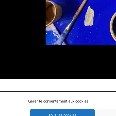
Gérer le consentement aux cookies
-
-
Facebook
Instagram
Viméo
on
Newsletter:
Tous les cookies