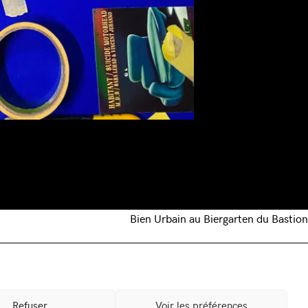
Bien Urbain au Biergarten du Bastion
Mentions légales
Partenaires
Crédits photos
Refuser
Voir les préférences