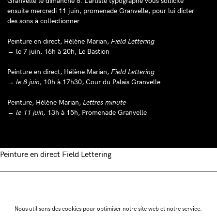
Granvelle le dimanche 8. L’artiste typographe vous sollicite
ensuite mercredi 11 juin, promenade Granvelle, pour lui dicter
des sons à collectionner.
Peinture en direct, Hélène Marian,
Field Lettering
→
le 7 juin, 16h à 20h, Le Bastion
Peinture en direct, Hélène Marian,
Field Lettering
→
le 8 juin,
10h à 17h30, Cour du Palais Granvelle
Peinture, Hélène Marian,
Lettres minute
→ le 11 juin,
13h à 15h, Promenade Granvelle
Navigation
Peinture en direct Field Lettering
de
Association Juste Ici
Friche Artistique de Besanç
Nous utilisons des cookies pour optimiser notre site web et notre service.
10 av de Chardonnet