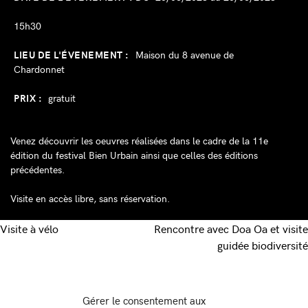
15h30
LIEU DE L'ÉVENEMENT :
Maison du 8 avenue de
Chardonnet
PRIX :
gratuit
Venez découvrir les oeuvres réalisées dans le cadre de la 11e
édition du festival Bien Urbain ainsi que celles des éditions
précédentes.
Visite en accès libre, sans réservation.
Navigation
Visite à vélo
Rencontre avec Doa Oa et visite
guidée biodiversité
de
Gérer le consentement aux