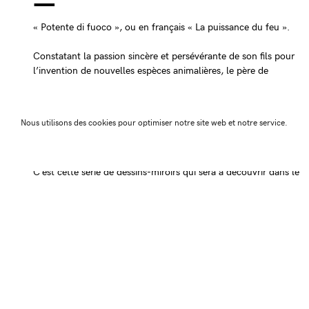
« Potente di fuoco », ou en français « La puissance du feu ».
Constatant la passion sincère et persévérante de son fils pour
l’invention de nouvelles espèces animalières, le père de
Leonardo/Ericailcane eût la brillante idée de lui faire parvenir
une sélection de ses dessins d’enfant.
Nous utilisons des cookies pour optimiser notre site web et notre service.
Une redécouverte à laquelle Ericailcane a souhaité rendre
hommage une vingtaine d’années plus tard en réinterprétant ses
propres dessins avec son regard d’adulte et de sa main d’artiste.
C’est cette série de dessins-miroirs qui sera à découvrir dans le
magnifique grand comble du musée du Temps.
Exposition du Musée du Temps en collaboration avec Bien
Urbain
Du 20 mai au 17 septembre 2017 au Musée du Temps à
Besançon.