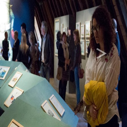
>
Next