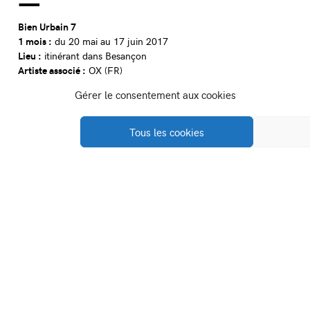
Bien Urbain 7
1 mois :
du 20 mai au 17 juin 2017
Lieu :
itinérant dans Besançon
Artiste associé :
OX (FR)
13 artistes invité.e.s :
Alias Ipin (FR), Bla+ (FR), Ekta (SWE),
Gérer le consentement aux cookies
Ericailcane (IT), ESPO Stephen Powers (US), Sasha Kurmaz
(UA), Jordan Seiler (US), Diana Sirianni (IT), Cie Spina (IT), LN
Surfil (FR), OX (FR), Olivier Toulemonde (FR), The Wa (FR)
Tous les cookies