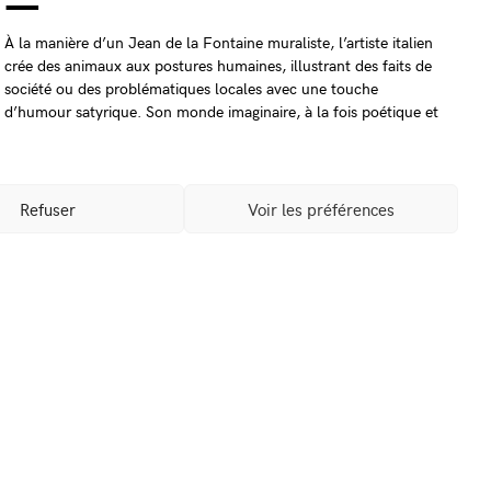
À la manière d’un Jean de la Fontaine muraliste, l’artiste italien
crée des animaux aux postures humaines, illustrant des faits de
société ou des problématiques locales avec une touche
d’humour satyrique. Son monde imaginaire, à la fois poétique et
terrifiant, offre plusieurs niveaux de lecture, que ce soit dans
ses délicates gravures et dessins ou dans ses sculptures et
vastes peintures murales.
Refuser
Voir les préférences
Crédits photos
Élisa Murcia-Artengo