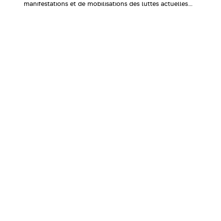
manifestations et de mobilisations des luttes actuelles…
Nous en avons aussi fait une édition aux
Éditions Juste Ici
: les
100 combinaisons/affiches ont été réunies dans une édition
souple et généreuse à retrouver sur notre
boutique en ligne
!
← Article précéd
Association Juste Ici
Friche Artistique de Besanç
10 av de Chardonnet
25000 Besançon