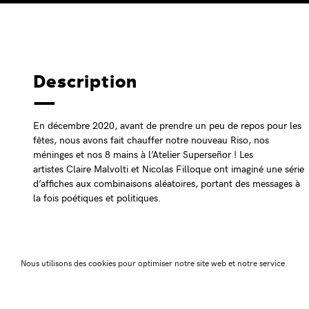
Description
En décembre 2020, avant de prendre un peu de repos pour les
fêtes, nous avons fait chauffer notre nouveau Riso, nos
méninges et nos 8 mains à l’Atelier Superseñor ! Les
artistes Claire Malvolti et Nicolas Filloque ont imaginé une série
d’affiches aux combinaisons aléatoires, portant des messages à
la fois poétiques et politiques.
Déjà affichées sur les panneaux des journaux muraux “On s’la
raconte” place Époisses et au centre commercial Époisses à
Planoise, ces centaines d’affiches bicolores ont pris vie en
Nous utilisons des cookies pour optimiser notre site web et notre service.
février 2021 sur les panneaux d’affichage libres de la ville, et en
mars sur les murs du CDN Besançon Franche-Comté et sur les
panneaux d’affichage libre, viroles, et panneaux de