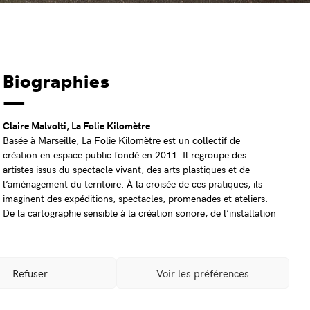
Biographies
Claire Malvolti, La Folie Kilomètre
Basée à Marseille, La Folie Kilomètre est un collectif de
création en espace public fondé en 2011. Il regroupe des
artistes issus du spectacle vivant, des arts plastiques et de
l’aménagement du territoire. À la croisée de ces pratiques, ils
imaginent des expéditions, spectacles, promenades et ateliers.
De la cartographie sensible à la création sonore, de l’installation
visuelle au tableau vivant, les disciplines dialoguent et leurs
contours se fondent dans un langage métissé. Monumentales
ou minuscules, leurs interventions jouent avec les échelles des
lieux et les niveaux de lecture.
Refuser
Voir les préférences
Nicolas Filloque