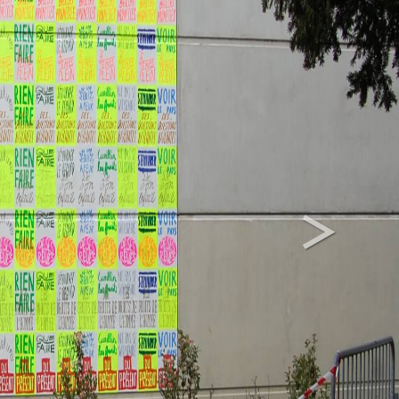
>
Next