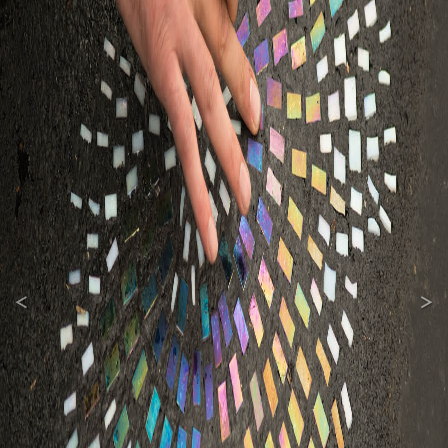
<
>
Previous
Next