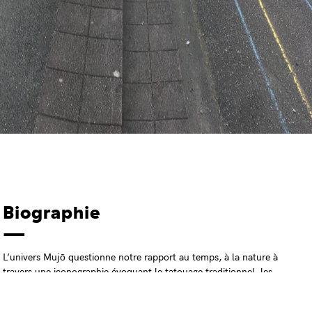
Biographie
L’univers Mujō questionne notre rapport au temps, à la nature à
travers une iconographie évoquant le tatouage traditionnel, les
arts primitifs, le graffiti et les cultures populaires.