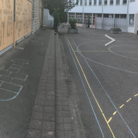
>
Next