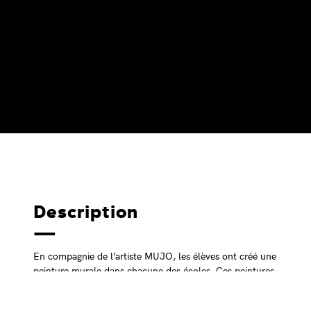
Description
En compagnie de l’artiste MUJO, les élèves ont créé une
peinture murale dans chacune des écoles. Ces peintures
génératives ont été faites à partir de tampons géants à
assembler et combiner pour aboutir à un joyeux méli-mélo de