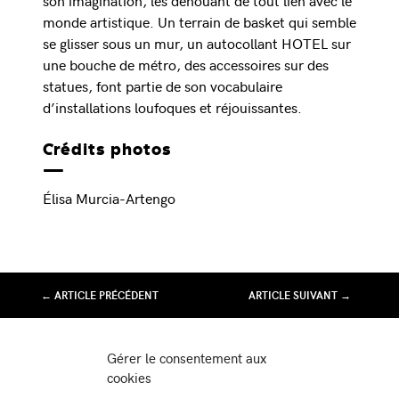
son imagination, les dénouant de tout lien avec le
monde artistique. Un terrain de basket qui semble
se glisser sous un mur, un autocollant HOTEL sur
une bouche de métro, des accessoires sur des
statues, font partie de son vocabulaire
d’installations loufoques et réjouissantes.
Crédits photos
Élisa Murcia-Artengo
← ARTICLE PRÉCÉDENT
ARTICLE SUIVANT →
Association Juste Ici
Gérer le consentement aux
Friche Artistique de Besançon
cookies
10 av de Chardonnet