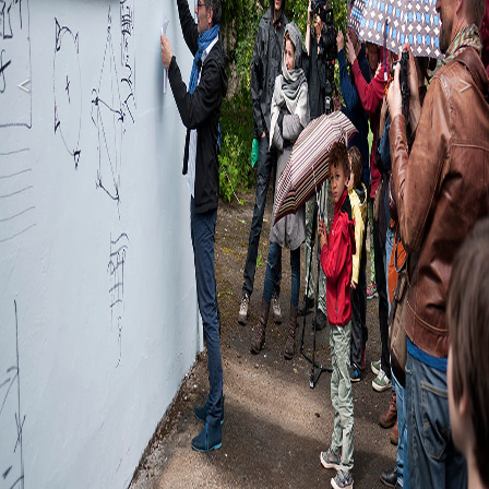
<
>
Previous
Next