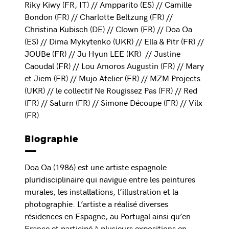
Riky Kiwy (FR, IT) // Ampparito (ES) // Camille
Bondon (FR) // Charlotte Beltzung (FR) //
Christina Kubisch (DE) // Clown (FR) // Doa Oa
(ES) // Dima Mykytenko (UKR) // Ella & Pitr (FR) //
JOUBe (FR) // Ju Hyun LEE (KR) // Justine
Caoudal (FR) // Lou Amoros Augustin (FR) // Mary
et Jiem (FR) // Mujo Atelier (FR) // MZM Projects
(UKR) // le collectif Ne Rougissez Pas (FR) // Red
(FR) // Saturn (FR) // Simone Découpe (FR) // Vilx
(FR)
Biographie
Doa Oa (1986) est une artiste espagnole
pluridisciplinaire qui navigue entre les peintures
murales, les installations, l’illustration et la
photographie. L’artiste a réalisé diverses
résidences en Espagne, au Portugal ainsi qu’en
France et participé à plusieurs expositions en