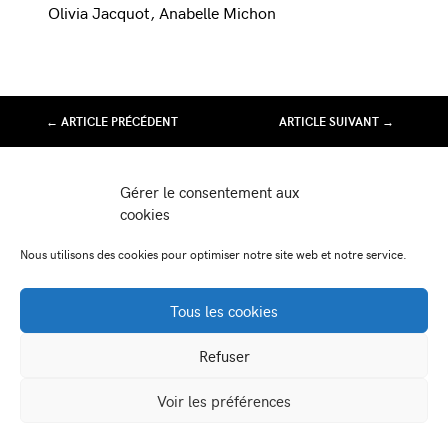
Olivia Jacquot, Anabelle Michon
← ARTICLE PRÉCÉDENT
ARTICLE SUIVANT →
Association Juste Ici
Gérer le consentement aux
Friche Artistique de Besançon
cookies
10 av de Chardonnet
25000 Besançon
Nous utilisons des cookies pour optimiser notre site web et notre service.
-
-
Facebook
Instagram
Viméo
Tous les cookies
Newsletter:
Refuser
contact@juste-ici.fr
Voir les préférences
Mentions légales
Partenaires
Crédits photos
Pack presse
Plan du site