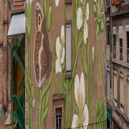
<
>
Previous
Next