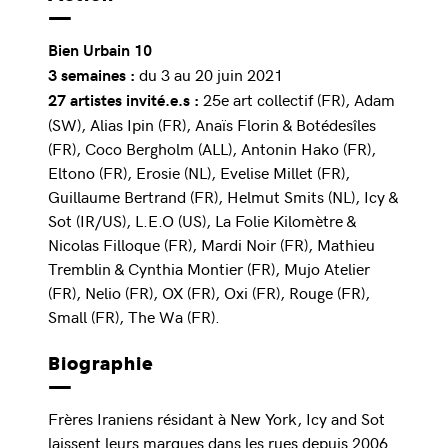
Bien Urbain 10
du 3 au 20 juin 2021
3 semaines :
25e art collectif (FR), Adam
27 artistes invité.e.s :
(SW), Alias Ipin (FR), Anaïs Florin & Botédesîles
(FR), Coco Bergholm (ALL), Antonin Hako (FR),
Eltono (FR), Erosie (NL), Evelise Millet (FR),
Guillaume Bertrand (FR), Helmut Smits (NL), Icy &
Sot (IR/US), L.E.O (US), La Folie Kilomètre &
Nicolas Filloque (FR), Mardi Noir (FR), Mathieu
Tremblin & Cynthia Montier (FR), Mujo Atelier
(FR), Nelio (FR), OX (FR), Oxi (FR), Rouge (FR),
Small (FR), The Wa (FR).
Biographie
Frères Iraniens résidant à New York, Icy and Sot
laissent leurs marques dans les rues depuis 2006.