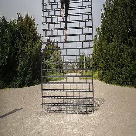
<
>
Previous
Next