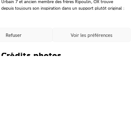
Urbain 7 et ancien membre des frères Ripoulin, OX trouve
depuis toujours son inspiration dans un support plutôt original :
les panneaux de publicité 4x3m. Il y colle ses peintures
imaginées pour le lieu, offrant aux passants des images libres et
malicieuses. OX s’offre une liberté d’expression qui dépasse les
cadres établis sans pour autant revendiquer une attitude
Refuser
Voir les préférences
militante.
Crédits photos
Élisa Murcia-Artengo
rticle suivant →
Mentions légales
Partenaires