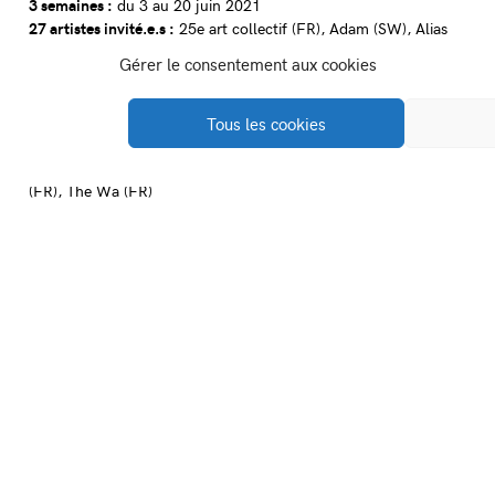
3 semaines :
du 3 au 20 juin 2021
27 artistes invité.e.s :
25e art collectif (FR), Adam (SW), Alias
Ipin (FR), Anaïs Florin & Botédesîles (FR), Coco Bergholm (ALL),
Gérer le consentement aux cookies
Antonin Hako (FR), Eltono (FR), Erosie (NL), Evelise Millet (FR),
Guillaume Bertrand (FR), Helmut Smits (NL), Icy & Sot (IR/US),
L.E.O (US), La Folie Kilomètre & Nicolas Filloque (FR), Mardi
Tous les cookies
Noir (FR), Mathieu Tremblin & Cynthia Montier (FR), Mujo
Atelier (FR), Nelio (FR), OX (FR), Oxi (FR), Rouge (FR), Small
(FR), The Wa (FR)
ent
A
-
-
Facebook
Instagram
Viméo
on