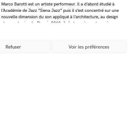
Marco Barotti est un artiste performeur. Il a d’abord étudié à
l’Académie de Jazz “Siena Jazz” puis il s’est concentré sur une
nouvelle dimension du son appliqué à l’architecture, au design
et aux arts visuels. Depuis 2010, il s’est peu à peu tourné vers
sa carrière solo, s’impliquant de plus en plus dans la production
musicale dans un effort constant d’inclusion, dans ses projets,
de toutes les impulsions que ces voyages, rencontres et
Refuser
Voir les préférences
collaborations ont créées. Il a ainsi étendu son champ musical,
mettant en application ses connaissances dans différentes
disciplines, de l’architecture aux arts performatifs.
Crédits photos
William Henrion, Kristina Borhes
rticle suivant →