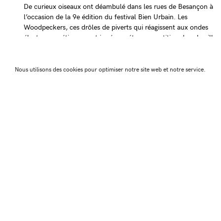
De curieux oiseaux ont déambulé dans les rues de Besançon à
l’occasion de la 9e édition du festival Bien Urbain. Les
Woodpeckers, ces drôles de piverts qui réagissent aux ondes
électromagnétiques, ont joué une étrange partition dans la ville.
C’est là le projet interactif de Marco Barotti : retranscrire en
rythmes sonores et visuels les ondes générées par nos appareils
Nous utilisons des cookies pour optimiser notre site web et notre service.
de communication mobiles, et sensibiliser le public à la
présence de ces radiations invisibles…
← Article précéd