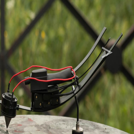
>
Next