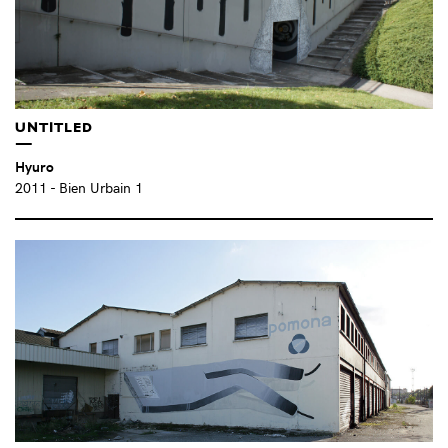
STÉRÉO FÉLIX (FR)
(1)
SUPER TERRAIN (FR)
(1)
TANK ATELIER (FR)
(1)
TELLAS (IT)
(2)
THE WA (FR)
(4)
UNTITLED
THOMAS LATEUR (FR)
(1)
Hyuro
THTF (FR)
(2)
2011
- Bien Urbain 1
TIMOFEY RADYA (RU)
(1)
TIMOTHÉE GOURAUD (FR)
(1)
TOXOPLASMA (SW)
(1)
TRICYCLIQUE DOL (FR)
(5)
TUCO (FR)
(1)
UNE BONNE MASSE SOLAIRE (FR)
(1)
VILX (FR)
(1)
VINCENT BROQUAIRE (FR)
(1)
VLADIMIR TURNER (CZ)
(4)
WASTED RITA (PT)
(1)