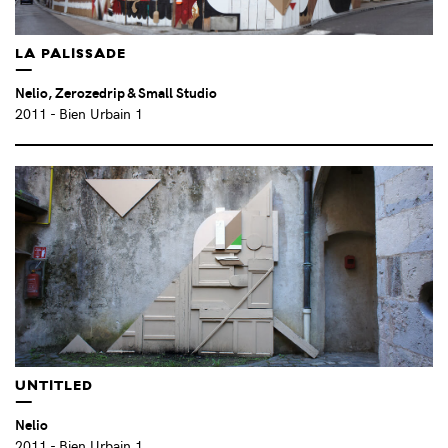
CIE SPINA (IT)
(1)
CLAIRE MONRIBOT & LAURA TISSERAND (FR)
(1)
LA PALISSADE
CLAUDE BLO RICCI (FR)
(0)
Nelio, Zerozedrip & Small Studio
CLÉMENT RICHEM (FR)
(1)
2011
- Bien Urbain 1
CLUB SUPERETTE (FR)
(1)
COCO BERGHOLM (ALL)
(2)
COLLECTIF BIM (FR)
(3)
COLLECTIF ETMOIETMOIETMOI (FR)
(1)
COLLECTIF HOBO (FR)
(1)
CONSTRUCTLAB (FR/CH)
(5)
COUCH (JPN)
(1)
CYOP & KAF (IT)
(4)
CYPRIEN DESREZ (FR)
(3)
DANIEL MUÑOZ SAN (ES)
(4)
DEANA KOLENCIKOVA (SK)
(5)
UNTITLED
DIANA SIRIANNI (IT)
(2)
Nelio
DIMA MYKYTENKO (UKR)
(1)
2011
- Bien Urbain 1