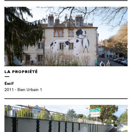
REMED (FR)
(2)
RENAUD VIGOURT (FR)
(1)
RIKY KIWY (IT)
(1)
ROSALIE PIRAS (FR)
(2)
SALOMÉ BARAËR (FR)
(2)
SAM3 (ES)
(8)
SANTIAGO SIERRA (ES)
(1)
SASHA KURMAZ (UA)
(3)
SATURN (FR)
(1)
SEHER (MX)
(1)
LA PROPRIÉTÉ
SIMON BERNHEIM (FR)
(1)
Escif
SIMONE DECOUPE (FR)
(2)
2011
- Bien Urbain 1
SIXO (FR)
(1)
SMALL STUDIO / TBLR*ONE (FR)
(8)
SMITHE (MX)
(2)
SOMATICAE (FR)
(1)
SPY (ES)
(2)
SRETAN BOR (HR)
(1)