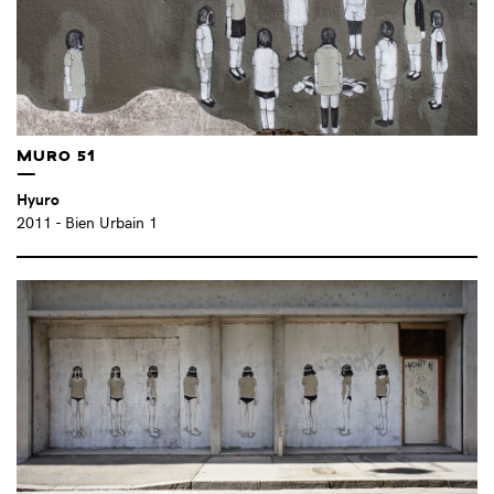
MARDI NOIR (FR)
(3)
MARGAUX GRAPPE (FR)
(1)
MARIANNE VILLIÈRE (FR)
(6)
MARINE DERU (FR)
(2)
MARION CHOMBART DE LAUWE (FR)
(1)
MURO 51
MARION GODARD (FR)
(2)
MARK JENKINS & SANDRA FERNANDEZ (US)
(4)
Hyuro
MARTHA ROSLER (US)
(1)
2011
- Bien Urbain 1
MARTIN LE CHEVALLIER (FR)
(3)
MARY (BE)
(1)
MATHIEU TREMBLIN (FR)
(12)
MOHAMED L'GHACHAM (MA)
(1)
MOMO (US)
(5)
MONEYLESS (IT)
(4)
MUJO ATELIER (FR)
(10)
MYR MURATET (FR)
(1)
MZM PROJECTS
(3)