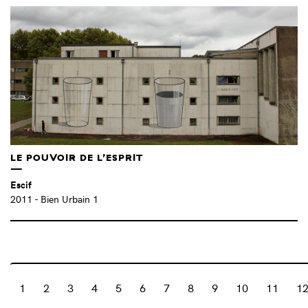
LE POUVOIR DE L’ESPRIT
Escif
2011
- Bien Urbain 1
1
2
3
4
5
6
7
8
9
10
11
1