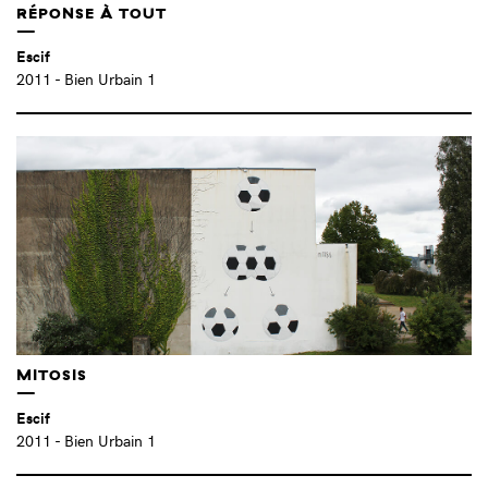
RÉPONSE À TOUT
YEVGEN SAMBORSKY (UA)
(1)
ZEROZEDRIP (FR)
(4)
Escif
ZOSEN Y MINA HAMADA (ES)
(3)
2011
- Bien Urbain 1
MITOSIS
Escif
2011
- Bien Urbain 1